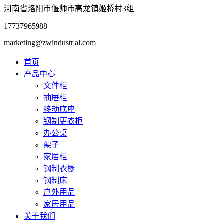
河南省洛阳市偃师市高龙镇姬桥村3组
17737965988
marketing@zwindustrial.com
首页
产品中心
文件柜
抽屉柜
移动底座
钢制更衣柜
办公桌
架子
家居柜
钢制衣橱
钢制床
户外用品
家居用品
关于我们