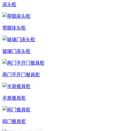
床头柜
带脚床头柜
玻璃门床头柜
两门平开门餐具柜
半高餐具柜
网门餐具柜