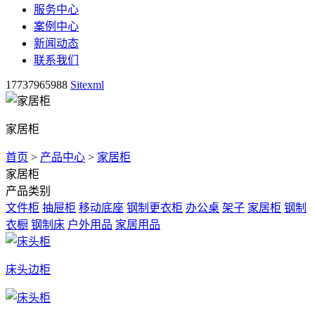
服务中心
案例中心
新闻动态
联系我们
17737965988
Sitexml
家居柜
首页
>
产品中心
>
家居柜
家居柜
产品类别
文件柜
抽屉柜
移动底座
钢制更衣柜
办公桌
架子
家居柜
钢制
衣橱
钢制床
户外用品
家居用品
床头边柜