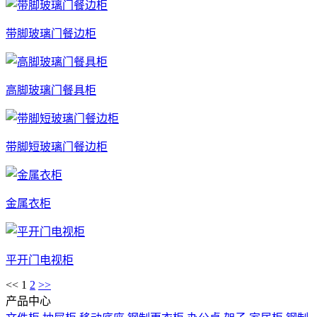
带脚玻璃门餐边柜
高脚玻璃门餐具柜
带脚短玻璃门餐边柜
金属衣柜
平开门电视柜
<<
1
2
>>
产品中心