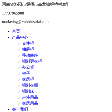
河南省洛阳市偃师市高龙镇姬桥村3组
17737965988
marketing@zwindustrial.com
首页
产品中心
文件柜
抽屉柜
移动底座
钢制更衣柜
办公桌
架子
家居柜
钢制衣橱
钢制床
户外用品
家居用品
关于我们