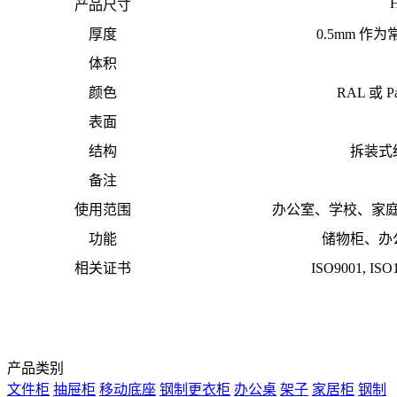
产品尺寸
厚度
0.5mm 作为
体积
颜色
RAL 或 
表面
结构
拆装式
备注
使用范围
办公室、学校、家
功能
储物柜、办
相关证书
ISO9001, I
产品类别
文件柜
抽屉柜
移动底座
钢制更衣柜
办公桌
架子
家居柜
钢制