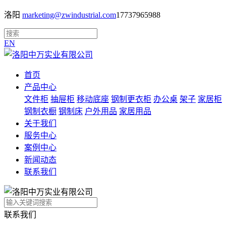
洛阳
marketing@zwindustrial.com
17737965988
EN
首页
产品中心
文件柜
抽屉柜
移动底座
钢制更衣柜
办公桌
架子
家居柜
钢制衣橱
钢制床
户外用品
家居用品
关于我们
服务中心
案例中心
新闻动态
联系我们
联系我们