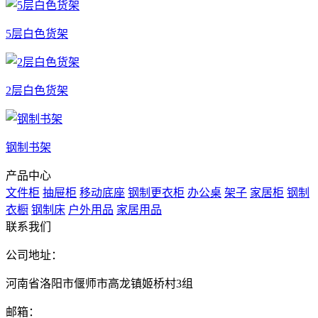
5层白色货架
2层白色货架
钢制书架
产品中心
文件柜
抽屉柜
移动底座
钢制更衣柜
办公桌
架子
家居柜
钢制
衣橱
钢制床
户外用品
家居用品
联系我们
公司地址：
河南省洛阳市偃师市高龙镇姬桥村3组
邮箱：